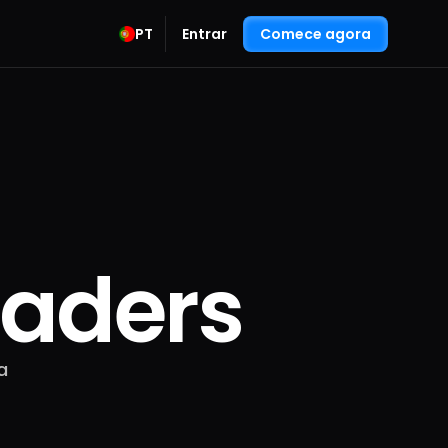
PT
Entrar
Comece agora
raders
a