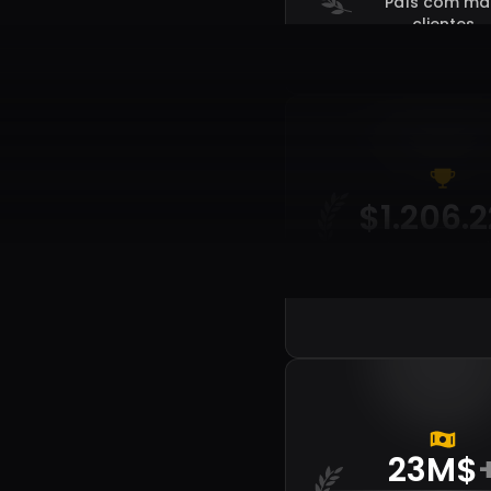
País com ma
clientes
$1.206.
Lucro record
Dariusz
United 
23M$