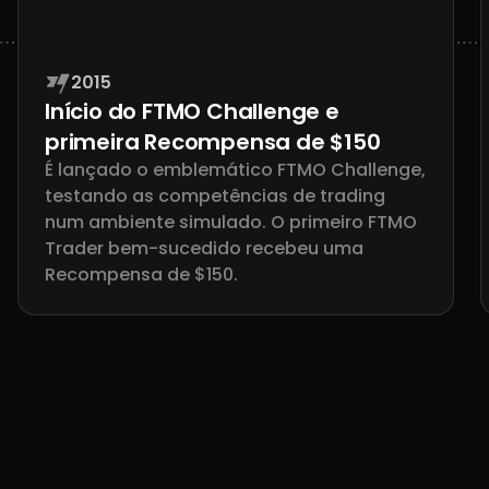
2015
Reino
Início do FTMO Challenge e
Unid
primeira Recompensa de $150
País com ma
É lançado o emblemático FTMO Challenge,
clientes
testando as competências de trading
num ambiente simulado. O primeiro FTMO
Trader bem-sucedido recebeu uma
Recompensa de $150.
$1.206.
Lucro record
Dariusz