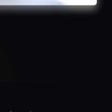
M+
140
+