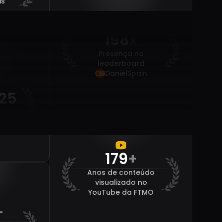
is
198
x
Presença no
leaderboard
Daniel
Spain
225
e
States
179
+
Anos de conteúdo
visualizado no
YouTube da FTMO
+