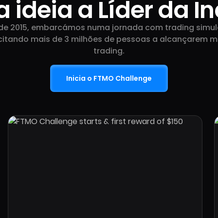
 ideia a Líder da In
9 Ano
de 2015, embarcámos numa jornada com trading simul
e 1 Mê
itando mais de 3 milhões de pessoas a alcançarem m
trading.
Trader mais ati
FTMO
Daniel
Czech Re
Inicia o FTMO Challenge
XAUUS
Instrumento m
negociado