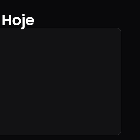
 Hoje
+
num
s
s
vo na