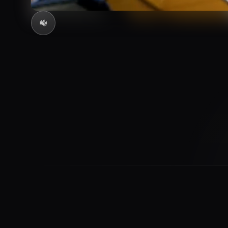
3.5
M+