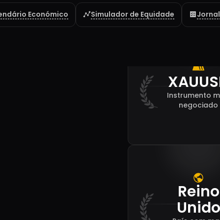
Daniel
endário Económico
Simulador de Equidade
Jornal
XAUUS
Instrumento m
negociado
Reino
Unid