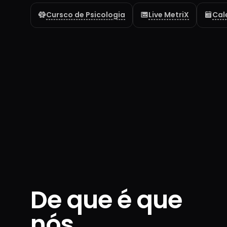
Cursco de Psicologia
Live MetriX
Cal
De que é que
nós,