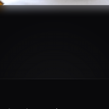
$
450
4.8/5