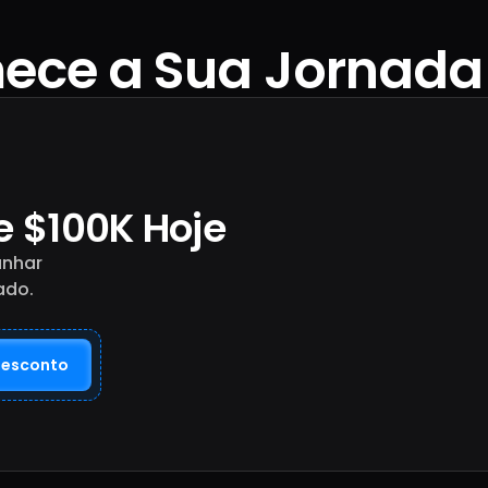
ce a Sua Jornada
$23M
Pagos em
Recompensas 
único mês
de
$
100K Hoje
anhar
ado.
Desconto
9 Ano
e 1 Mê
Trader mais ati
FTMO