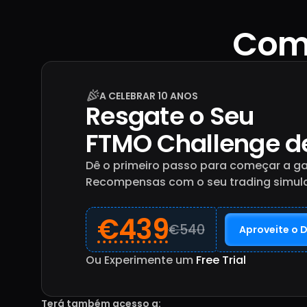
Come
A CELEBRAR 10 ANOS
Resgate o Seu
FTMO Challenge 
Dê o primeiro passo para começar a g
Recompensas com o seu trading simul
€439
€540
Aproveite o 
Ou Experimente um
Free Trial
Terá também acesso a: