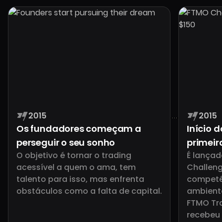
2015
2015
Os fundadores começam a
Início 
perseguir o seu sonho
primei
O objetivo é tornar o trading
É lança
acessível a quem o ama, tem
Challeng
talento para isso, mas enfrenta
competê
obstáculos como a falta de capital.
ambiente
FTMO Tr
recebeu