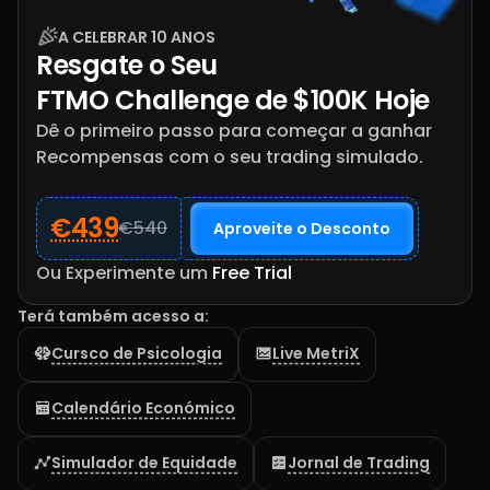
A CELEBRAR 10 ANOS
Resgate o Seu
FTMO Challenge de
$
100K Hoje
Dê o primeiro passo para começar a ganhar
Recompensas com o seu trading simulado.
€439
€540
Aproveite o Desconto
Ou Experimente um
Free Trial
Terá também acesso a:
Cursco de Psicologia
Live MetriX
Calendário Económico
Simulador de Equidade
Jornal de Trading