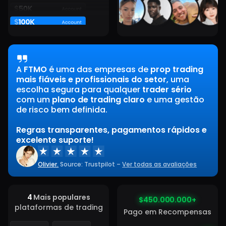
A
FTMO
é uma das empresas de
prop trading
mais fiáveis e profissionais do setor
, uma
escolha segura para qualquer
trader sério
com um
plano de trading claro
e uma gestão
de risco bem definida.
Regras transparentes, pagamentos rápidos e
excelente suporte!
Olivier.
Source: Trustpilot –
Ver todas as avaliações
4
Mais populares
$450.000.000+
$450,000,000+
plataformas de trading
Pago em Recompensas