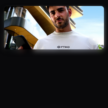
3.5
M+
4.8/5