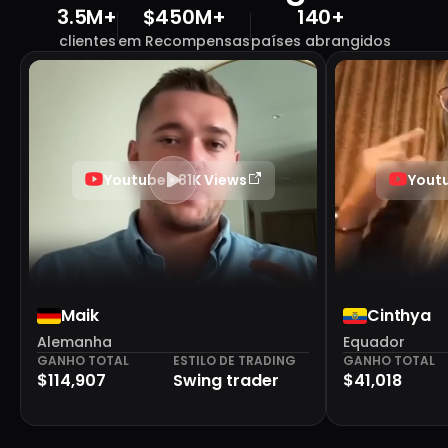
3.5M+
$450M+
140+
clientes
em Recompensas
países abrangidos
Youtube • 81K Views
Youtu
Maik
Cinthya
Alemanha
Equador
GANHO TOTAL
ESTILO DE TRADING
GANHO TOTAL
$114,907
Swing trader
$41,018