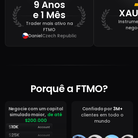
9 Anos
XAU
e 1 Mês
Instrume
Trader mais ativo na
nego
FTMO
Daniel
Czech Republic
Porquê a FTMO?
Negocie com um capital
Confiado por
3M+
simulado maior,
de até
clientes em todo o
$200.000
mundo