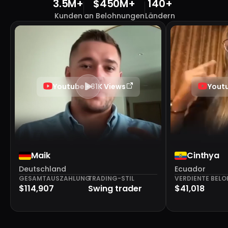
3.5M+
$450M+
140+
Kunden
an Belohnungen
Ländern
Youtube • 81K Views
Youtu
Maik
Cinthya
Deutschland
Ecuador
GESAMTAUSZAHLUNG
TRADING-STIL
VERDIENTE BEL
$114,907
Swing trader
$41,018