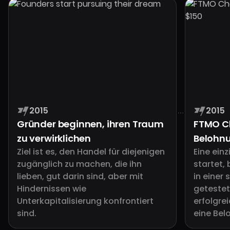
2015
2015
Gründer beginnen, ihren Traum
FTMO Ch
zu verwirklichen
Belohnu
Ziel ist es, den Handel für diejenigen
Eine ein
zugänglich zu machen, die ihn
startet,
lieben, gut darin sind, aber mit
in einer
Hindernissen wie
getestet
Unterkapitalisierung konfrontiert
erfolgre
sind.
eine Bel