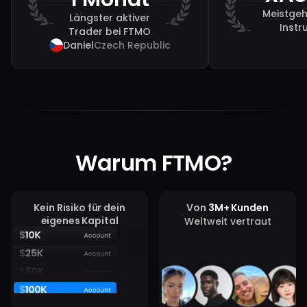
Meistgeh
Längster aktiver
Instr
Trader bei FTMO
Daniel
Czech Republic
Warum FTMO?
Kein Risiko für dein
Von
3M+ Kunden
eigenes Kapital
Weltweit vertraut