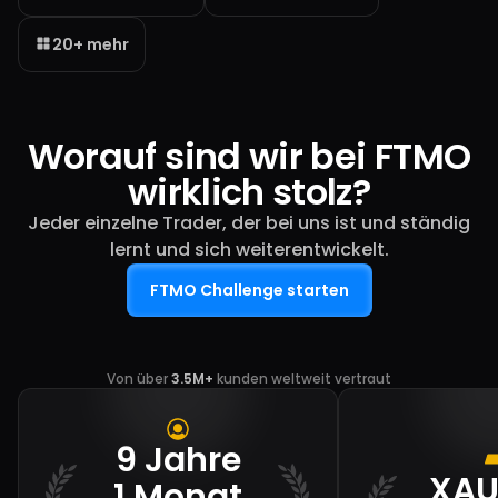
20+ mehr
Worauf sind wir bei FTMO
wirklich stolz?
Jeder einzelne Trader, der bei uns ist und ständig
lernt und sich weiterentwickelt.
FTMO Challenge starten
Von über
3.5M+
kunden weltweit vertraut
9 Jahre
XAU
1 Monat