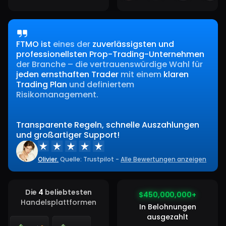
FTMO ist
eines der
zuverlässigsten und
professionellsten Prop-Trading-Unternehmen
der Branche – die vertrauenswürdige Wahl für
jeden ernsthaften Trader
mit einem
klaren
Trading Plan
und definiertem
Risikomanagement.
Transparente Regeln, schnelle Auszahlungen
und großartiger Support!
Olivier.
Quelle: Trustpilot -
Alle Bewertungen anzeigen
Die
4
beliebtesten
$450,000,000+
$450,000,000+
Handelsplattformen
In Belohnungen
ausgezahlt